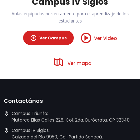
Campus IV Siglos
Aulas equipadas perfectamente para el aprendizaje de los
estudiantes
Ver Campus
Ver Video
Ver mapa
Contactános
Campus Triunfo:
Plutarco Elias Calles 228, Col. 2da. Burócrata, CP 32340
Campus IV Siglos:
Calzada del Río 9950, Col. Partido Senecú.