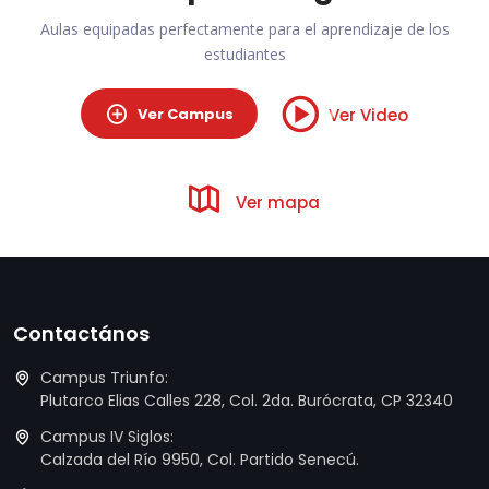
Aulas equipadas perfectamente para el aprendizaje de los
estudiantes
Ver Campus
Ver Video
Ver mapa
Contactános
Campus Triunfo:
Plutarco Elias Calles 228, Col. 2da. Burócrata, CP 32340
Campus IV Siglos:
Calzada del Río 9950, Col. Partido Senecú.