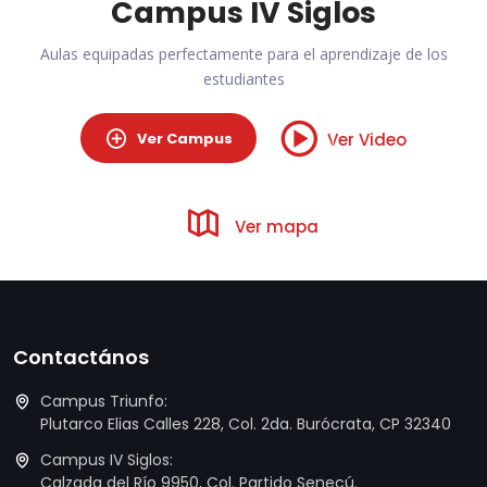
Campus IV Siglos
Aulas equipadas perfectamente para el aprendizaje de los
estudiantes
Ver Campus
Ver Video
Ver mapa
Contactános
Campus Triunfo:
Plutarco Elias Calles 228, Col. 2da. Burócrata, CP 32340
Campus IV Siglos:
Calzada del Río 9950, Col. Partido Senecú.